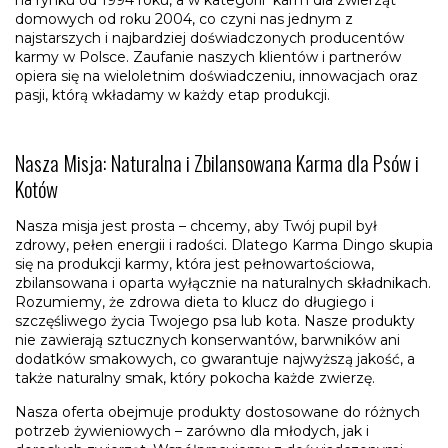
na rynku od 1994 roku, a w kategorii karm dla zwierząt
domowych od roku 2004, co czyni nas jednym z
najstarszych i najbardziej doświadczonych producentów
karmy w Polsce. Zaufanie naszych klientów i partnerów
opiera się na wieloletnim doświadczeniu, innowacjach oraz
pasji, którą wkładamy w każdy etap produkcji.
Nasza Misja: Naturalna i Zbilansowana Karma dla Psów i
Kotów
Nasza misja jest prosta – chcemy, aby Twój pupil był
zdrowy, pełen energii i radości. Dlatego Karma Dingo skupia
się na produkcji karmy, która jest pełnowartościowa,
zbilansowana i oparta wyłącznie na naturalnych składnikach.
Rozumiemy, że zdrowa dieta to klucz do długiego i
szczęśliwego życia Twojego psa lub kota. Nasze produkty
nie zawierają sztucznych konserwantów, barwników ani
dodatków smakowych, co gwarantuje najwyższą jakość, a
także naturalny smak, który pokocha każde zwierzę.
Nasza oferta obejmuje produkty dostosowane do różnych
potrzeb żywieniowych – zarówno dla młodych, jak i